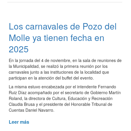
del
Molle
cuenta
Los carnavales de Pozo del
con
la
Molle ya tienen fecha en
Guardia
Local
2025
de
Prevención
En la jornada del 4 de noviembre, en la sala de reuniones de
y
la Municipalidad, se realizó la primera reunión por los
Convivencia
carnavales junto a las instituciones de la localidad que
participan en la atención del buffet del evento.
La misma estuvo encabezada por el intendente Fernando
Ruiz Díaz acompañado por el secretario de Gobierno Martín
Roland, la directora de Cultura, Educación y Recreación
Claudia Brusa y el presidente del Honorable Tribunal de
Cuentas Daniel Navarro.
Leer más
de
Los