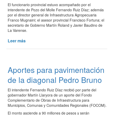
El funcionario provincial estuvo acompañado por el
intendente de Pozo del Molle Fernando Ruiz Díaz; además
por el director general de Infraestructura Agropecuaria
Franco Mugnaini; el asesor provincial Francisco Fortuna; el
secretario de Gobierno Martín Roland y Javier Baudino de
La Varense.
Leer más
de
Ruta
Pozo
del
Molle
Aportes para pavimentación
-
Los
de la diagonal Pedro Bruno
Ucles:
obra
El intendente Fernando Ruiz Díaz recibió por parte del
concluída
gobernador Martín Llaryora de un aporte del Fondo
Complementario de Obras de Infraestructura para
Municipios, Comunas y Comunidades Regionales (FOCOM).
El monto asciende a 90 millones de pesos y serán