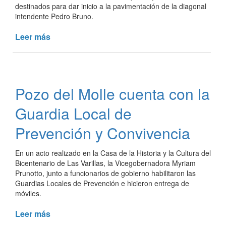
destinados para dar inicio a la pavimentación de la diagonal
intendente Pedro Bruno.
Leer más
de
Aportes
para
pavimentación
de
Pozo del Molle cuenta con la
la
diagonal
Guardia Local de
Pedro
Bruno
Prevención y Convivencia
En un acto realizado en la Casa de la Historia y la Cultura del
Bicentenario de Las Varillas, la Vicegobernadora Myriam
Prunotto, junto a funcionarios de gobierno habilitaron las
Guardias Locales de Prevención e hicieron entrega de
móviles.
Leer más
de
Pozo