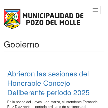
Ir
al
Municipalidad
Mostrar/
contenido
de Pozo del
barra
principal
Molle
de
navegac
Contenido
Gobierno
principal
Abrieron las sesiones del
Honorable Concejo
Deliberante periodo 2025
En la noche del jueves 6 de marzo, el intendente Fernando
Ruiz Díaz abrió el periodo ordinario de sesiones del