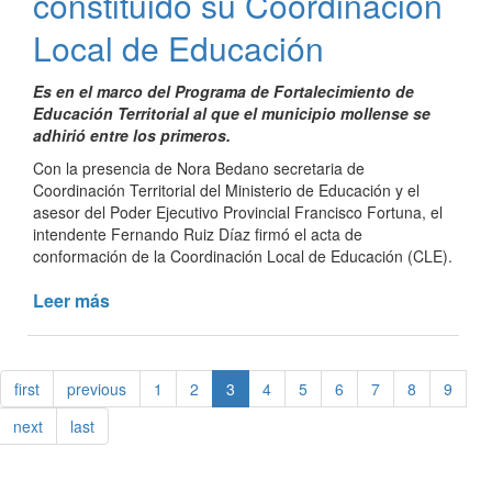
constituido su Coordinación
Mutua”
Local de Educación
Es en el marco del Programa de Fortalecimiento de
Educación Territorial al que el municipio mollense se
adhirió entre los primeros.
Con la presencia de Nora Bedano secretaria de
Coordinación Territorial del Ministerio de Educación y el
asesor del Poder Ejecutivo Provincial Francisco Fortuna, el
intendente Fernando Ruiz Díaz firmó el acta de
conformación de la Coordinación Local de Educación (CLE).
Leer más
de
Pozo
del
Molle
first
previous
1
2
3
4
5
6
7
8
9
tiene
constituido
next
last
su
Coordinación