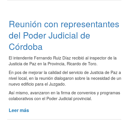
carnavales
de
Pozo
Reunión con representantes
del
Molle
del Poder Judicial de
ya
tienen
Córdoba
fecha
en
El intendente Fernando Ruiz Díaz recibió al inspector de la
2025
Justicia de Paz en la Provincia, Ricardo de Toro.
En pos de mejorar la calidad del servicio de Justicia de Paz a
nivel local, en la reunión dialogaron sobre la necesidad de un
nuevo edificio para el Juzgado.
Así mismo, avanzaron en la firma de convenios y programas
colaborativos con el Poder Judicial provincial.
Leer más
de
Reunión
con
representantes