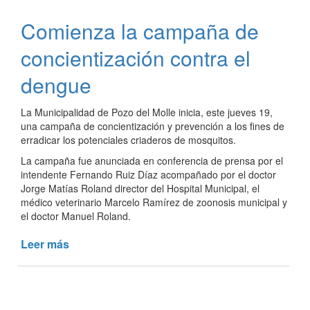
del
Comienza la campaña de
Poder
Judicial
concientización contra el
de
Córdoba
dengue
La Municipalidad de Pozo del Molle inicia, este jueves 19,
una campaña de concientización y prevención a los fines de
erradicar los potenciales criaderos de mosquitos.
La campaña fue anunciada en conferencia de prensa por el
intendente Fernando Ruiz Díaz acompañado por el doctor
Jorge Matías Roland director del Hospital Municipal, el
médico veterinario Marcelo Ramírez de zoonosis municipal y
el doctor Manuel Roland.
Leer más
de
Comienza
la
campaña
de