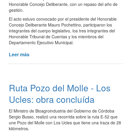
Honorable Concejo Deliberante, con un repaso del año de
gestión.
El acto estuvo convocado por el presidente del Honorable
Concejo Deliberante Mauro Pochettino, participaron los
integrantes del cuerpo legislativo, los tres integrantes del
Honorable Tribunal de Cuentas y los miembros del
Departamento Ejecutivo Municipal.
Leer más
de
Abrieron
las
sesiones
del
Ruta Pozo del Molle - Los
Honorable
Concejo
Ucles: obra concluída
Deliberante
periodo
El Ministro de Bioagroindustria del Gobierno de Córdoba
2025
Sergio Busso, realizó una recorrida sobre la ruta E-52 que
une Pozo del Molle con Los Ucles que tiene una traza de 28
kilómetros.