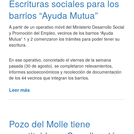
Escrituras sociales para los
festejos
patronales
barrios “Ayuda Mutua”
2024
A partir de un operativo móvil del Ministerio Desarrollo Social
y Promoción del Empleo, vecinos de los barrios “Ayuda
Mutua” 1 y 2 comenzaron los trámites para poder tener su
escritura.
En ese operativo, concretado el viernes de la semana
pasada (30 de agosto), se completaron relevamientos,
informes socioeconómicos y recolección de documentación
de los 44 vecinos que integran los barrios.
Leer más
de
Escrituras
sociales
para
los
Pozo del Molle tiene
barrios
“Ayuda