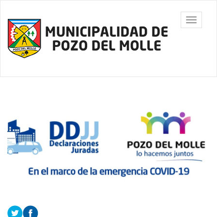
Ir
al
Municipalidad
Mostrar/
contenido
de Pozo del
barra
principal
Molle
de
navegac
Contenido
principal