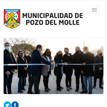
Ir
al
Municipalidad
Mostrar/
contenido
de Pozo del
barra
principal
Molle
de
navegac
Contenido
principal