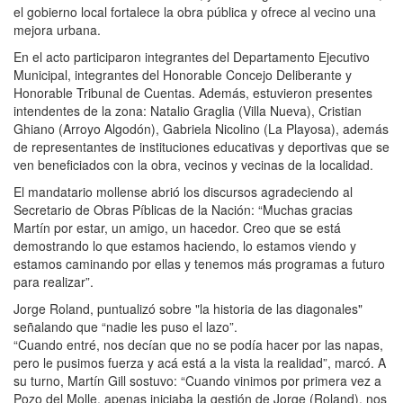
el gobierno local fortalece la obra pública y ofrece al vecino una
mejora urbana.
En el acto participaron integrantes del Departamento Ejecutivo
Municipal, integrantes del Honorable Concejo Deliberante y
Honorable Tribunal de Cuentas. Además, estuvieron presentes
intendentes de la zona: Natalio Graglia (Villa Nueva), Cristian
Ghiano (Arroyo Algodón), Gabriela Nicolino (La Playosa), además
de representantes de instituciones educativas y deportivas que se
ven beneficiados con la obra, vecinos y vecinas de la localidad.
El mandatario mollense abrió los discursos agradeciendo al
Secretario de Obras Píblicas de la Nación: “Muchas gracias
Martín por estar, un amigo, un hacedor. Creo que se está
demostrando lo que estamos haciendo, lo estamos viendo y
estamos caminando por ellas y tenemos más programas a futuro
para realizar”.
Jorge Roland, puntualizó sobre "la historia de las diagonales"
señalando que “nadie les puso el lazo”.
“Cuando entré, nos decían que no se podía hacer por las napas,
pero le pusimos fuerza y acá está a la vista la realidad”, marcó. A
su turno, Martín Gill sostuvo: “Cuando vinimos por primera vez a
Pozo del Molle, apenas iniciaba la gestión de Jorge (Roland), nos