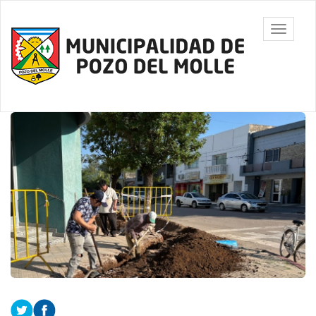
Ir
al
Municipalidad
Mostrar/
contenido
de Pozo del
barra
principal
Molle
de
navegac
Contenido
principal