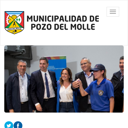
Ir
al
Municipalidad
Mostrar/
contenido
de Pozo del
barra
principal
Molle
de
navegac
Contenido
principal