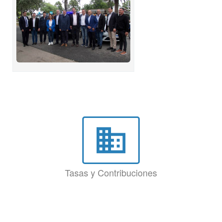
business
Tasas y Contribuciones